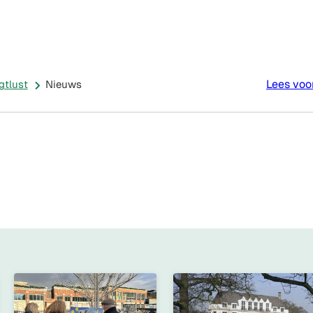
Inwoner
Doe
e
Nieuws
in
Mee
Contact
cten
beeld
De
Bilt
Lees voo
gtlust
Nieuws