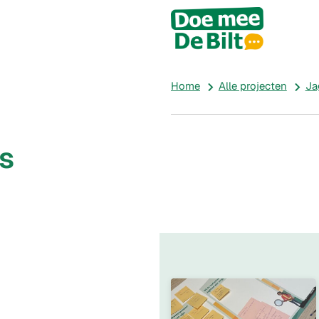
All
proje
Home
Alle projecten
Ja
s