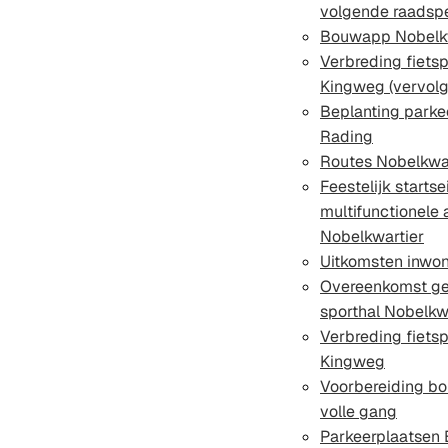
volgende raadsp
Bouwapp Nobelkw
Verbreding fiets
Kingweg (vervolg
Beplanting parke
Rading
Routes Nobelkwar
Feestelijk starts
multifunctionel
Nobelkwartier
Uitkomsten inwon
Overeenkomst ge
sporthal Nobelkw
Verbreding fiets
Kingweg
Voorbereiding bo
volle gang
Parkeerplaatsen 