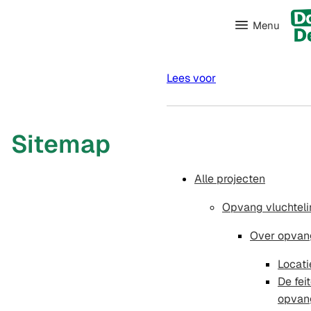
Menu
Lees voor
Sitemap
Alle projecten
Opvang vluchtel
Over opvang
Locati
De fei
opvan