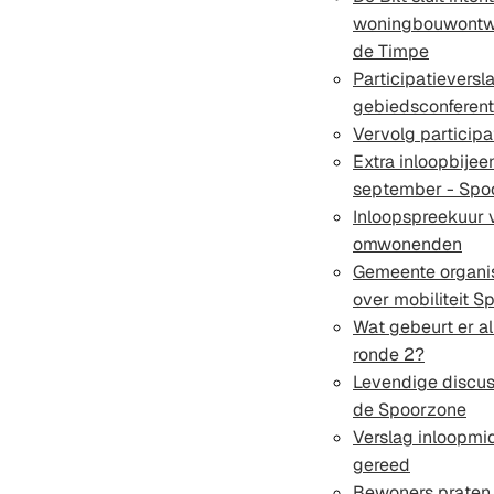
woningbouwontwi
de Timpe
Participatieversl
gebiedsconferent
Vervolg participa
Extra inloopbije
september - Spo
Inloopspreekuur 
omwonenden
Gemeente organis
over mobiliteit 
Wat gebeurt er al
ronde 2?
Levendige discus
de Spoorzone
Verslag inloopmi
gereed
Bewoners praten