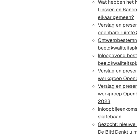
Wat hebben het N
Linssen en Rano
elkaar gemeen?
Verslag en prese
openbare ruimte
Ontwerpbestemmi
beeldkwaliteitspl
Inloopavond bes
beeldkwaliteitspl
Verslag en prese
werkgroep Openb
Verslag en prese
werkgroep Openba
2023
Inloopbijeenkoms
skatebaan
Gezocht: nieuwe 
De Bilt! Denkt u 