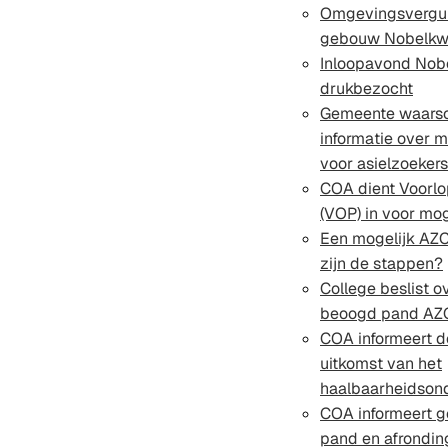
Omgevingsvergun
gebouw Nobelkwa
Inloopavond Nobe
drukbezocht
Gemeente waarsc
informatie over 
voor asielzoekers
COA dient Voorlo
(VOP) in voor mog
Een mogelijk AZC
zijn de stappen?
College beslist o
beoogd pand AZ
COA informeert 
uitkomst van het
haalbaarheidsond
COA informeert 
pand en afrondin