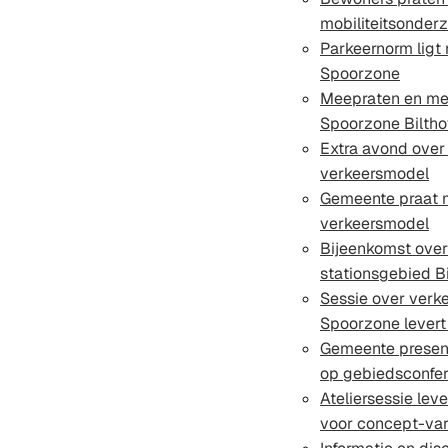
mobiliteitsonder
Parkeernorm ligt 
Spoorzone
Meepraten en me
Spoorzone Bilth
Extra avond over
verkeersmodel
Gemeente praat 
verkeersmodel
Bijeenkomst over
stationsgebied B
Sessie over verk
Spoorzone levert
Gemeente present
op gebiedsconfer
Ateliersessie lev
voor concept-var