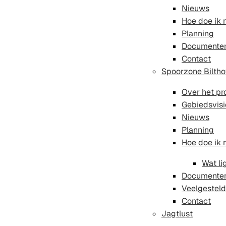
Nieuws
Hoe doe ik
Planning
Documente
Contact
Spoorzone Bilth
Over het pr
Gebiedsvisi
Nieuws
Planning
Hoe doe ik
Wat li
Documente
Veelgesteld
Contact
Jagtlust