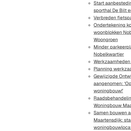
Start aanbestedin
sporthal De Bilt 
Verbreden fiets
Ondertekening k
woonblokken Nob
Woongroen
Minder parkeerpl
Nobelkwartier
Werkzaamheden 
Planning werkza
Gewijzigde Ontwi
aangenomen: ‘Op
woningbouw!’
Raadsbehandelin
Woningbouw Maar
Samen bouwen a
Maartensdijk: st
woningbouwlocat