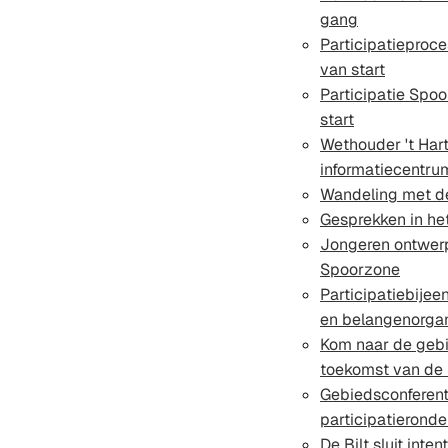
gang
Participatieproc
van start
Participatie Spo
start
Wethouder 't Har
informatiecentr
Wandeling met d
Gesprekken in he
Jongeren ontwer
Spoorzone
Participatiebije
en belangenorgan
Kom naar de gebi
toekomst van de
Gebiedsconferenti
participatieronde
De Bilt sluit int