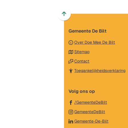
Scroll
naar
Gemeente De Bilt
boven
naar
Over Doe Mee De Bilt
het
Sitemap
begin
van
Contact
de
(
Toegankelijkheidsverklaring
paginainhoud
n
e
Volg ons op
e
w
(Verwijst
/GemeenteDeBilt
naar
(Verwijst
GemeenteDeBilt
een
naar
(Verwijst
Gemeente-De-Bilt
externe
een
naar