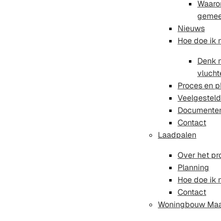
Waaro
gemeen
Nieuws
Hoe doe ik
Denk 
vlucht
Proces en p
Veelgesteld
Documente
Contact
Laadpalen
Over het pr
Planning
Hoe doe ik
Contact
Woningbouw Maar