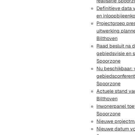
realisatie Spoor
Definitieve data 
en inloopbijeen
Projectgroep pres
uitwerking plann
Bilthoven
Raad besluit na 
gebiedsvisie en
Spoorzone
Nu beschikbaar: 
gebiedsconferent
Spoorzone
Actuele stand v
Bilthoven
Inwonerpanel toe
Spoorzone
Nieuwe projectm
Nieuwe datum vo