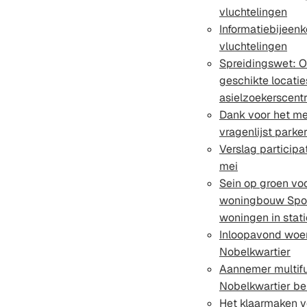
vluchtelingen
Informatiebijeen
vluchtelingen
Spreidingswet: 
geschikte locatie
asielzoekerscent
Dank voor het me
vragenlijst parke
Verslag participa
mei
Sein op groen vo
woningbouw Spoo
woningen in stat
Inloopavond woe
Nobelkwartier
Aannemer multif
Nobelkwartier b
Het klaarmaken v