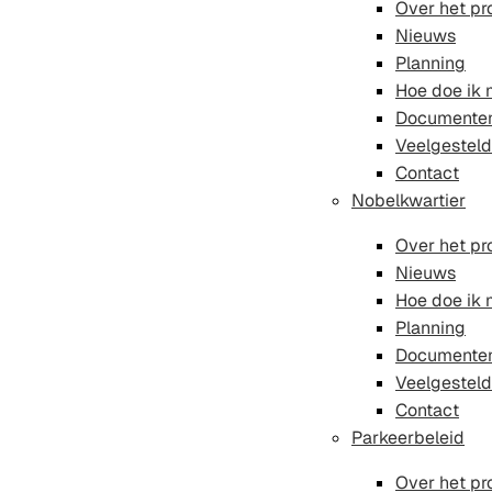
Over het pr
Nieuws
Planning
Hoe doe ik
Documente
Veelgesteld
Contact
Nobelkwartier
Over het pr
Nieuws
Hoe doe ik
Planning
Documente
Veelgesteld
Contact
Parkeerbeleid
Over het pr