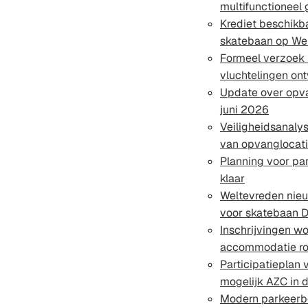
multifunctioneel
Krediet beschikb
skatebaan op Wel
Formeel verzoek
vluchtelingen o
Update over opva
juni 2026
Veiligheidsanaly
van opvanglocati
Planning voor par
klaar
Weltevreden nie
voor skatebaan D
Inschrijvingen w
accommodatie r
Participatieplan 
mogelijk AZC in 
Modern parkeerbel