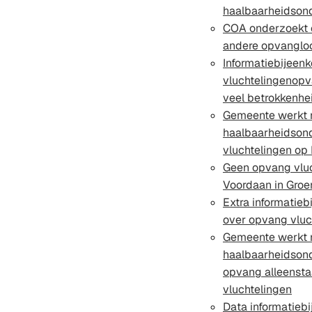
haalbaarheidson
COA onderzoekt 
andere opvanglo
Informatiebijeen
vluchtelingenopv
veel betrokkenhe
Gemeente werkt
haalbaarheidso
vluchtelingen op
Geen opvang vluc
Voordaan in Gro
Extra informatie
over opvang vluc
Gemeente werkt
haalbaarheidsond
opvang alleensta
vluchtelingen
Data informatieb