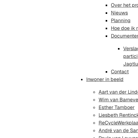
Over het pr
Nieuws
Planning
Hoe doe ik
Documente
Versl
partic
Jagtlu
Contact
Inwoner in beeld
Aart van der Lin
Wim van Barneve
Esther Tamboer
Liesbeth Rentinc
ReCycleWerkplaa
André van de Sa