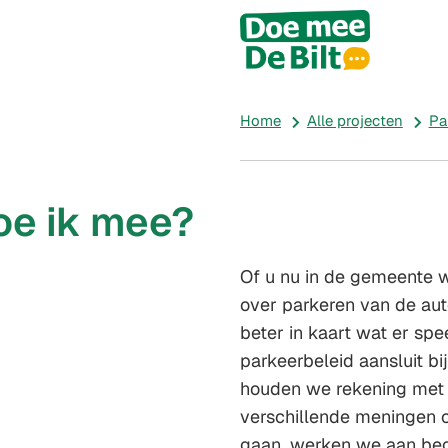
All
proje
Home
Alle projecten
Pa
oe ik mee?
Of u nu in de gemeente w
over parkeren van de aut
beter in kaart wat er spe
parkeerbeleid aansluit bi
houden we rekening met d
verschillende meningen o
gaan, werken we aan beg