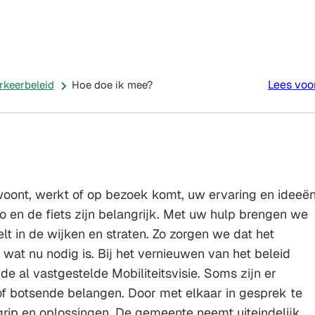
Inwoner
Doe
e
Nieuws
in
Mee
Contact
cten
beeld
De
Bilt
Lees voo
rkeerbeleid
Hoe doe ik mee?
oont, werkt of op bezoek komt, uw ervaring en ideeë
o en de fiets zijn belangrijk. Met uw hulp brengen we
elt in de wijken en straten. Zo zorgen we dat het
j wat nu nodig is. Bij het vernieuwen van het beleid
e al vastgestelde Mobiliteitsvisie. Soms zijn er
f botsende belangen. Door met elkaar in gesprek te
rip en oplossingen. De gemeente neemt uiteindelijk