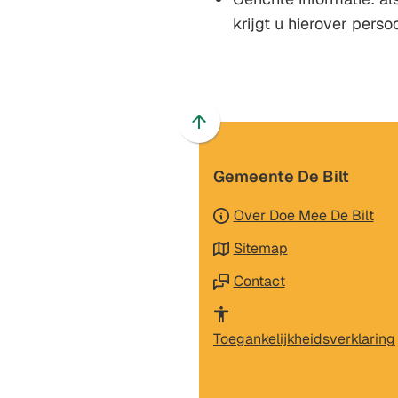
krijgt u hierover persoo
Scroll
naar
Gemeente De Bilt
boven
naar
Over Doe Mee De Bilt
het
begin
Sitemap
van
Contact
de
paginainhoud
Toegankelijkheidsverklaring