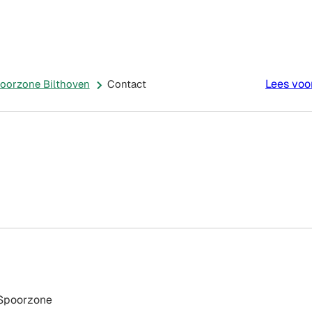
Inwoner
Doe
e
Nieuws
in
Mee
Contact
cten
beeld
De
Bilt
Lees voo
oorzone Bilthoven
Contact
 Spoorzone