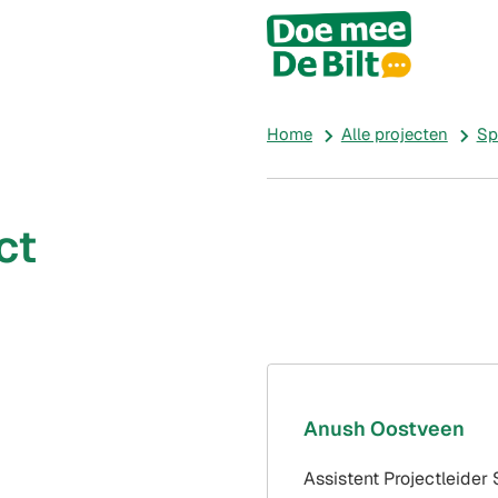
All
proje
Home
Alle projecten
Sp
ct
Anush Oostveen
Assistent Projectleider