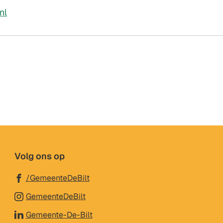
(Verwijst
nl
naar
een
e-
mailadres)
Volg ons op
(Verwijst
/GemeenteDeBilt
naar
(Verwijst
GemeenteDeBilt
een
naar
(Verwijst
Gemeente-De-Bilt
externe