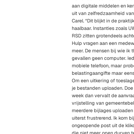
aan digitale middelen en ke
uit van zelfredzaamheid van
Carel. “Dit blijkt in de prakti
haalbaar. Instanties zoals U
RSD zitten grotendeels achte
Hulp vragen aan een medewe
meer. De mensen bij wie ik 
gevallen geen computer. Ied
mobiele telefoon, maar prob
belastingaangifte maar eens
Om een uitkering of toeslag
je bestanden uploaden. Doe 
week dan vervalt de aanvraa
vrijstelling van gemeentebe
meerdere bijlages uploaden
uiterst frustrerend. Ik kom b
ongeopende post uit de kli
die niet meer open durven t