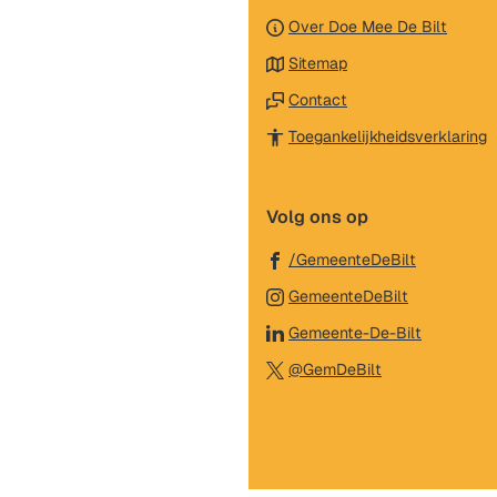
naar
Over Doe Mee De Bilt
het
Sitemap
begin
van
Contact
de
(
Toegankelijkheidsverklaring
paginainhoud
n
e
Volg ons op
e
w
(Verwijst
/GemeenteDeBilt
naar
(Verwijst
GemeenteDeBilt
een
naar
(Verwijst
Gemeente-De-Bilt
externe
een
naar
(Verwijst
website)
@GemDeBilt
externe
een
naar
website)
externe
een
website)
externe
website)