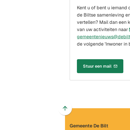
Kent u of bent u iemand d
de Biltse samenleving en
vertellen? Mail dan een 
van uw activiteiten naar
gemeentenieuws@debilt
de volgende 'Inwoner in b
Stuur een mail
(Verwijst
naar
een
e-
mailadres)
Scroll
naar
Gemeente De Bilt
boven