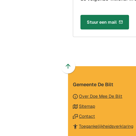
Stuur een mail
(Verwijst
naar
een
e-
mailadres)
Scroll
naar
Gemeente De Bilt
boven
naar
Over Doe Mee De Bilt
het
Sitemap
begin
van
Contact
de
(
Toegankelijkheidsverklaring
paginainhoud
n