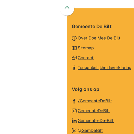
Scroll
naar
Gemeente De Bilt
boven
naar
Over Doe Mee De Bilt
het
Sitemap
begin
van
Contact
de
(
Toegankelijkheidsverklaring
paginainhoud
n
e
Volg ons op
e
w
(Verwijst
/GemeenteDeBilt
naar
(Verwijst
GemeenteDeBilt
een
naar
(Verwijst
Gemeente-De-Bilt
externe
een
naar
(Verwijst
website)
@GemDeBilt
externe