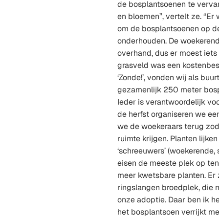
de bosplantsoenen te verv
en bloemen”, vertelt ze. “Er
om de bosplantsoenen op de 
onderhouden. De woekerend
overhand, dus er moest iets
grasveld was een kostenbesp
‘Zonde!’, vonden wij als bu
gezamenlijk 250 meter bosp
Ieder is verantwoordelijk voo
de herfst organiseren we ee
we de woekeraars terug zod
ruimte krijgen. Planten lijk
‘schreeuwers’ (woekerende, 
eisen de meeste plek op ten
meer kwetsbare planten. Er z
ringslangen broedplek, die 
onze adoptie. Daar ben ik h
het bosplantsoen verrijkt me