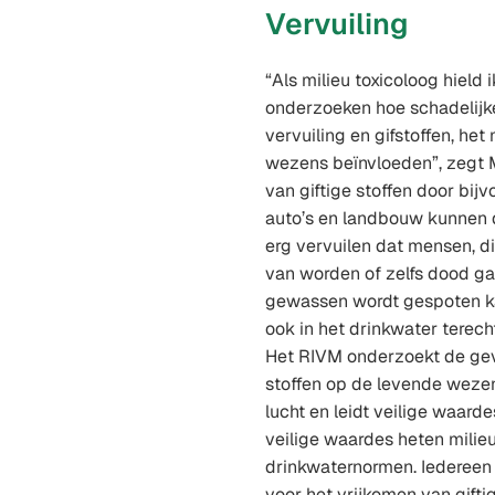
Vervuiling
“Als milieu toxicoloog hield
onderzoeken hoe schadelijke
vervuiling en gifstoffen, het
wezens beïnvloeden”, zegt M
van giftige stoffen door bij
auto’s en landbouw kunnen d
erg vervuilen dat mensen, di
van worden of zelfs dood g
gewassen wordt gespoten ka
ook in het drinkwater terec
Het RIVM onderzoekt de gev
stoffen op de levende weze
lucht en leidt veilige waarde
veilige waardes heten mili
drinkwaternormen. Iedereen 
voor het vrijkomen van gifti