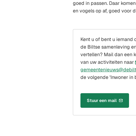
goed in passen. Daar komen
en vogels op af, goed voor de
Kent u of bent u iemand d
de Biltse samenleving en
vertellen? Mail dan een 
van uw activiteiten naar
gemeentenieuws@debilt
de volgende 'Inwoner in b
Stuur een mail
(Verwijst
naar
een
e-
mailadres)