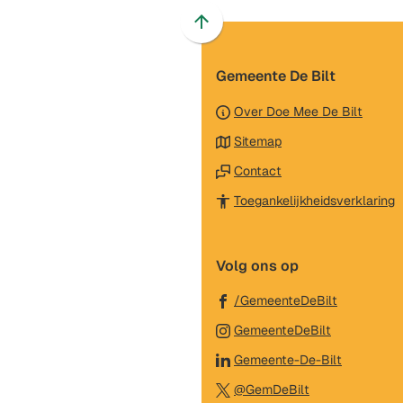
Scroll
naar
Gemeente De Bilt
boven
naar
Over Doe Mee De Bilt
het
Sitemap
begin
van
Contact
de
(
Toegankelijkheidsverklaring
paginainhoud
n
e
Volg ons op
e
w
(Verwijst
/GemeenteDeBilt
naar
(Verwijst
GemeenteDeBilt
een
naar
(Verwijst
Gemeente-De-Bilt
externe
een
naar
(Verwijst
website)
@GemDeBilt
externe