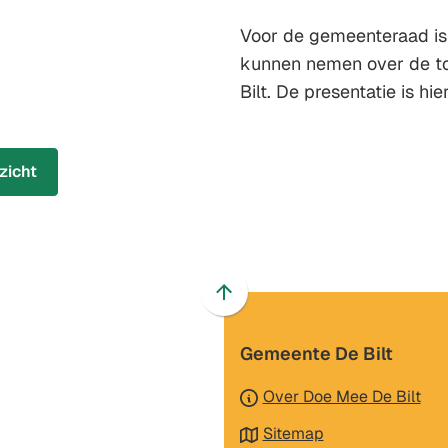
Voor de gemeenteraad is
kunnen nemen over de to
Bilt. De presentatie is hi
zicht
Scroll
naar
Gemeente De Bilt
boven
naar
Over Doe Mee De Bilt
het
begin
Sitemap