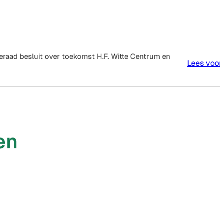
Inwoner
Doe
e
Nieuws
in
Mee
Contact
cten
beeld
De
Bilt
raad besluit over toekomst H.F. Witte Centrum en
Lees voo
en