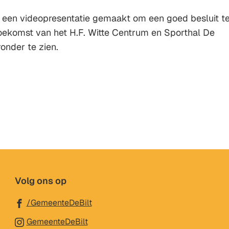
naar
e
 een videopresentatie gemaakt om een goed besluit t
een
e
ekomst van het H.F. Witte Centrum en Sporthal De
externe
w
eronder te zien.
website)
Volg ons op
(Verwijst
/GemeenteDeBilt
naar
(Verwijst
GemeenteDeBilt