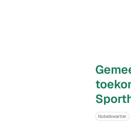
Gemee
toekom
Sporth
Categorieën
Nobelkwartier