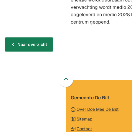
verwachting wordt medio 2
opgeleverd en medio 2028 h
centrum geopend.
Naar overzicht
Scroll
naar
Gemeente De Bilt
boven
naar
Over Doe Mee De Bilt
het
Sitemap
begin
van
Contact