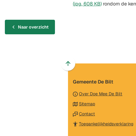
(jpg
, 608 KB
)
rondom de kern
Naar overzicht
Scroll
naar
Gemeente De Bilt
boven
naar
Over Doe Mee De Bilt
het
Sitemap
begin
van
Contact
de
(
Toegankelijkheidsverklaring
paginainhoud
n