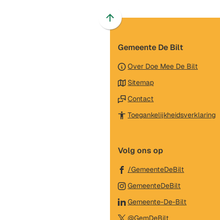
Scroll
naar
Gemeente De Bilt
boven
naar
Over Doe Mee De Bilt
het
Sitemap
begin
van
Contact
de
(
Toegankelijkheidsverklaring
paginainhoud
n
e
Volg ons op
e
w
(Verwijst
/GemeenteDeBilt
naar
(Verwijst
GemeenteDeBilt
een
naar
(Verwijst
Gemeente-De-Bilt
externe
een
naar
(Verwijst
website)
@GemDeBilt