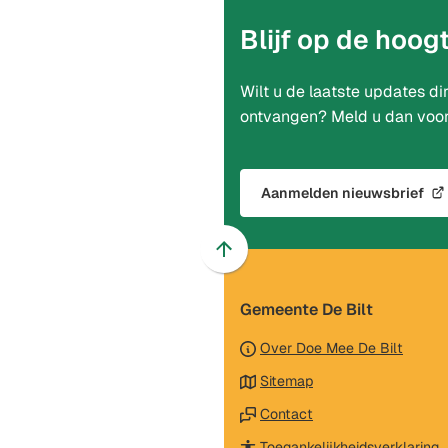
Blijf op de hoog
Wilt u de laatste updates di
ontvangen? Meld u dan voor
Aanmelden nieuwsbrief
(Verwijst
naar
een
Scroll
externe
naar
website)
Gemeente De Bilt
boven
naar
Over Doe Mee De Bilt
het
Sitemap
begin
van
Contact
de
(
Toegankelijkheidsverklaring