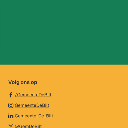
Volg ons op
(Verwijst
/GemeenteDeBilt
naar
(Verwijst
GemeenteDeBilt
een
naar
(Verwijst
Gemeente-De-Bilt
externe
een
naar
(Verwijst
website)
@GemDeBilt