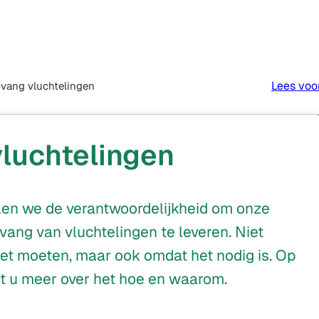
Inwoner
Doe
e
Nieuws
in
Mee
Contact
cten
beeld
De
Bilt
Lees voo
vang vluchtelingen
luchtelingen
en we de verantwoordelijkheid om onze
vang van vluchtelingen te leveren. Niet
et moeten, maar ook omdat het nodig is. Op
st u meer over het hoe en waarom.