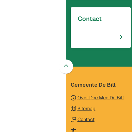
Contact
Scroll
naar
Gemeente De Bilt
boven
naar
Over Doe Mee De Bilt
het
begin
Sitemap
van
Contact
de
paginainhoud