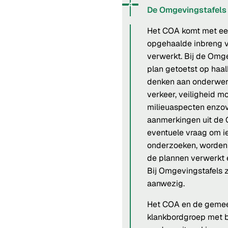
Status: Actief
Opvolgingsnummer:
4
De Omgevingstafels
Het COA komt met ee
opgehaalde inbreng v
verwerkt. Bij de Omge
plan getoetst op haal
denken aan onderwer
verkeer, veiligheid 
milieuaspecten enzov
aanmerkingen uit de 
eventuele vraag om ie
onderzoeken, worden
de plannen verwerkt 
Bij Omgevingstafels 
aanwezig.
Het COA en de gemee
klankbordgroep met 