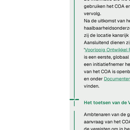
gebruiken het COA e
vervolg.
Na de uitkomst van h
haalbaarheidsonderz
zij de locatie kansrij
Aansluitend dienen zi
'
Voorlopig Ontwikkel 
is een eerste, globaal
een initiatiefnemer 
van het COA is openba
en onder
Documente
vinden.
Status: Actief
Opvolgingsnummer:
2
Het toetsen van de
Ambtenaren van de g
aanvraag van het COA
de vereisten om in b