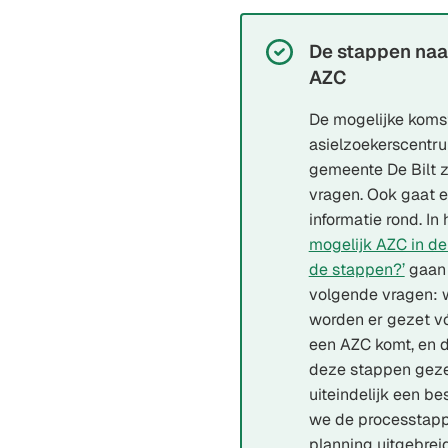
De stappen naa
Succesvol:
AZC
De mogelijke koms
asielzoekerscentru
gemeente De Bilt z
vragen. Ook gaat 
informatie rond. In
mogelijk AZC in de
de stappen?’
gaan 
volgende vragen: 
worden er gezet vó
een AZC komt, en 
deze stappen gez
uiteindelijk een be
we de processtapp
planning uitgebreid