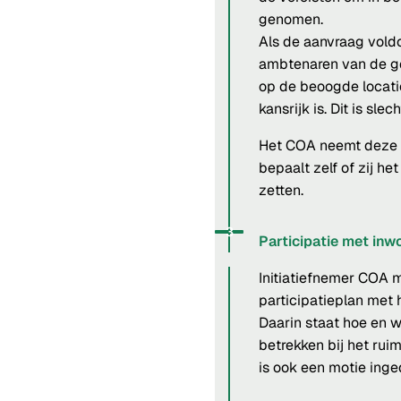
genomen.
Als de aanvraag vold
ambtenaren van de g
op de beoogde locatie 
kansrijk is. Dit is sle
Het COA neemt deze 
bepaalt zelf of zij he
zetten.
Status: Actief
Opvolgingsnummer:
3
Participatie met inw
Initiatiefnemer COA 
participatieplan met
Daarin staat hoe en 
betrekken bij het ruim
is ook een motie in