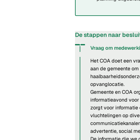
De stappen naar beslu
Status: Actief
Opvolgingsnummer:
1
Vraag om medewerk
Het COA doet een v
aan de gemeente om
haalbaarheidsonderz
opvanglocatie.
Gemeente en COA org
informatieavond voo
zorgt voor informati
vluchtelingen op dive
communicatiekanalen 
advertentie, social me
De informatie die we