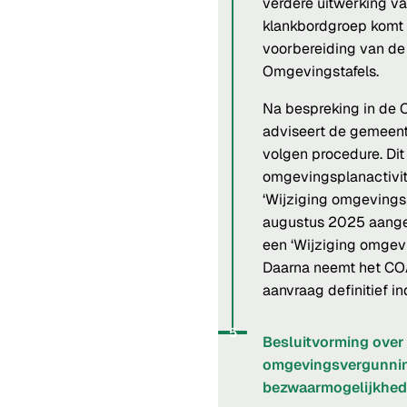
verdere uitwerking v
klankbordgroep komt b
voorbereiding van de
Omgevingstafels.
Na bespreking in de 
adviseert de gemeent
volgen procedure. Dit
omgevingsplanactivit
‘Wijziging omgevingsp
augustus 2025 aange
een ‘Wijziging omgevi
Daarna neemt het COA 
aanvraag definitief i
Status: Actief
Opvolgingsnummer:
5
Besluitvorming over
omgevingsvergunni
bezwaarmogelijkhe