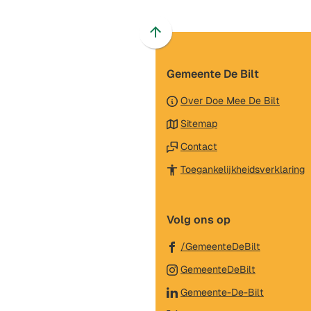
Scroll
naar
Gemeente De Bilt
boven
naar
Over Doe Mee De Bilt
het
Sitemap
begin
van
Contact
de
(
Toegankelijkheidsverklaring
paginainhoud
n
e
Volg ons op
e
w
(Verwijst
/GemeenteDeBilt
naar
(Verwijst
GemeenteDeBilt
een
naar
(Verwijst
Gemeente-De-Bilt
externe
een
naar