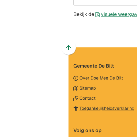
Bekijk de
visuele weergav
Scroll
naar
Gemeente De Bilt
boven
naar
Over Doe Mee De Bilt
het
Sitemap
begin
van
Contact
de
(
Toegankelijkheidsverklaring
paginainhoud
n
e
Volg ons op
e