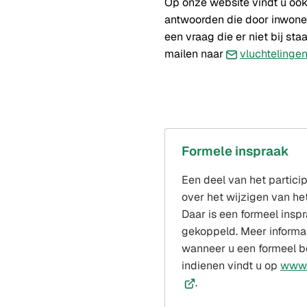
website)
Op onze website vindt u oo
antwoorden die door inwoners
een vraag die er niet bij sta
mailen naar
vluchtelingen
Formele inspraak
Een deel van het partici
over het wijzigen van h
Daar is een formeel insp
gekoppeld. Meer informa
wanneer u een formeel 
indienen vindt u op
www.
.